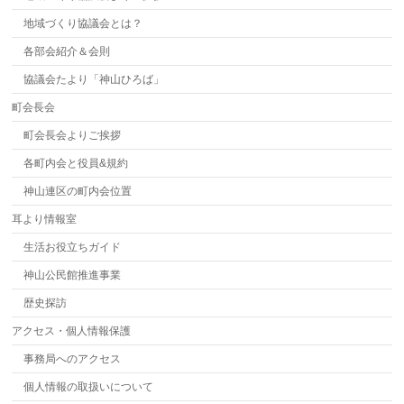
地域づくり協議会とは？
各部会紹介＆会則
協議会たより「神山ひろば」
町会長会
町会長会よりご挨拶
各町内会と役員&規約
神山連区の町内会位置
耳より情報室
生活お役立ちガイド
神山公民館推進事業
歴史探訪
アクセス・個人情報保護
事務局へのアクセス
個人情報の取扱いについて