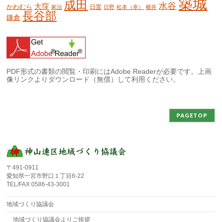
築城
成田
水谷
大窪
かわむら
日置
家治
日野
松本（幸）
横井
長谷部
鎌倉
PDF形式の書類の閲覧・印刷にはAdobe Readerが必要です。上画
像リンクよりダウンロード（無償）して利用ください。
PAGETOP
〒491-0911
愛知県一宮市野口１丁目6-22
TEL/FAX 0586-43-3001
地域づくり協議会
地域づくり協議会よりご挨拶