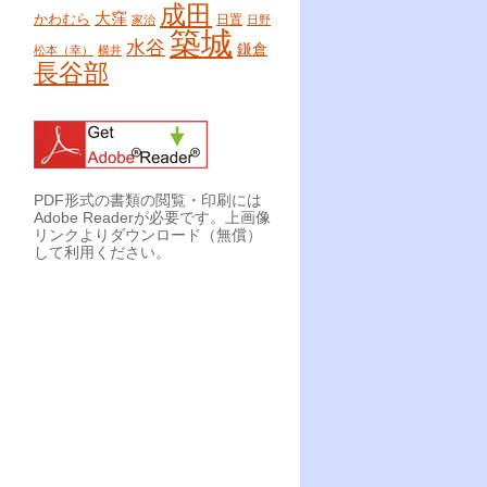
成田
大窪
かわむら
日置
家治
日野
築城
水谷
鎌倉
松本（幸）
横井
長谷部
PDF形式の書類の閲覧・印刷には
Adobe Readerが必要です。上画像
リンクよりダウンロード（無償）
して利用ください。