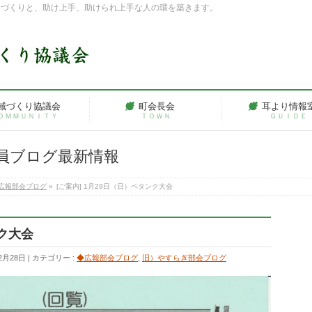
ちづくりと、助け上手、助けられ上手な人の環を築きます。
域づくり協議会
町会長会
耳より情報
ＯＭＭＵＮＩＴＹ
ＴＯＷＮ
ＧＵＩＤＥ
員ブログ最新情報
広報部会ブログ
»
[ご案内] 1月29日（日）ペタンク大会
ンク大会
2月28日
カテゴリー :
◆広報部会ブログ
,
旧）やすらぎ部会ブログ