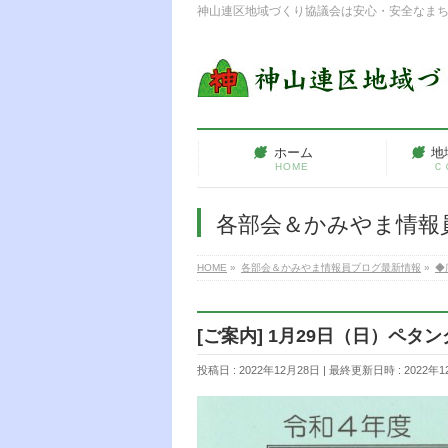
神山連区地域づくり協議会は安心・安全なま
ホーム
地
HOME
Ｃ
各部会＆かみやま情報
HOME
»
各部会＆かみやま情報員ブログ最新情報
»
◆
[ご案内] 1月29日（日）ペタ
投稿日 : 2022年12月28日
最終更新日時 : 2022年1