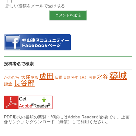
新しい投稿をメールで受け取る
投稿者名で検索
築城
成田
水谷
大窪
かわむら
日置
家治
日野
松本（幸）
横井
長谷部
鎌倉
PDF形式の書類の閲覧・印刷にはAdobe Readerが必要です。上画
像リンクよりダウンロード（無償）して利用ください。