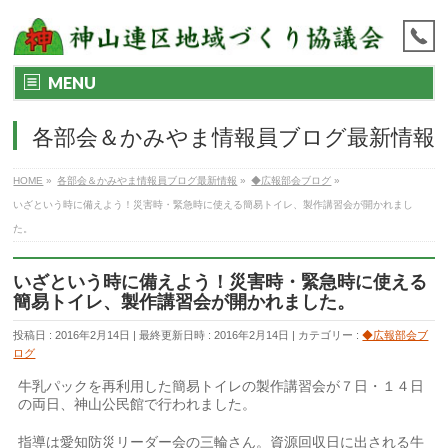
MENU
各部会＆かみやま情報員ブログ最新情報
HOME
»
各部会＆かみやま情報員ブログ最新情報
»
◆広報部会ブログ
»
いざという時に備えよう！災害時・緊急時に使える簡易トイレ、製作講習会が開かれまし
た。
いざという時に備えよう！災害時・緊急時に使える
簡易トイレ、製作講習会が開かれました。
投稿日 : 2016年2月14日
最終更新日時 : 2016年2月14日
カテゴリー :
◆広報部会ブ
ログ
牛乳パックを再利用した簡易トイレの製作講習会が７日・１４日
の両日、神山公民館で行われました。
指導は愛知防災リーダー会の三輪さん。資源回収日に出される牛