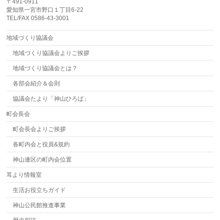
〒491-0911
愛知県一宮市野口１丁目6-22
TEL/FAX 0586-43-3001
地域づくり協議会
地域づくり協議会よりご挨拶
地域づくり協議会とは？
各部会紹介＆会則
協議会たより「神山ひろば」
町会長会
町会長会よりご挨拶
各町内会と役員&規約
神山連区の町内会位置
耳より情報室
生活お役立ちガイド
神山公民館推進事業