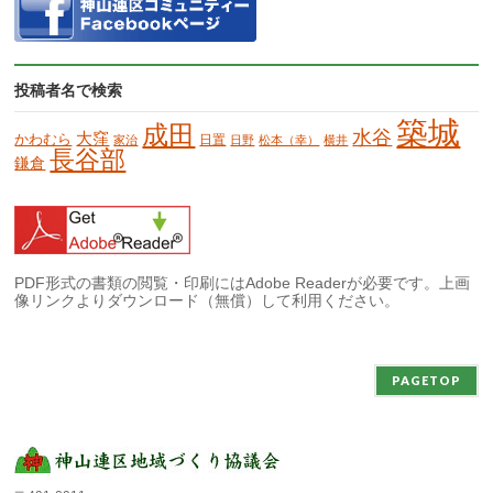
投稿者名で検索
築城
成田
水谷
大窪
かわむら
日置
家治
日野
松本（幸）
横井
長谷部
鎌倉
PDF形式の書類の閲覧・印刷にはAdobe Readerが必要です。上画
像リンクよりダウンロード（無償）して利用ください。
PAGETOP