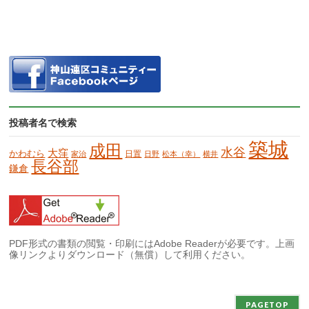
投稿者名で検索
築城
成田
水谷
大窪
かわむら
日置
家治
日野
松本（幸）
横井
長谷部
鎌倉
PDF形式の書類の閲覧・印刷にはAdobe Readerが必要です。上画
像リンクよりダウンロード（無償）して利用ください。
PAGETOP