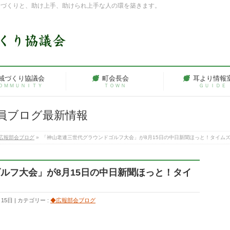
ちづくりと、助け上手、助けられ上手な人の環を築きます。
域づくり協議会
町会長会
耳より情報
ＯＭＭＵＮＩＴＹ
ＴＯＷＮ
ＧＵＩＤＥ
員ブログ最新情報
広報部会ブログ
»
「神山老連三世代グラウンドゴルフ大会」が8月15日の中日新聞ほっと！タイム
ルフ大会」が8月15日の中日新聞ほっと！タイ
月15日
カテゴリー :
◆広報部会ブログ