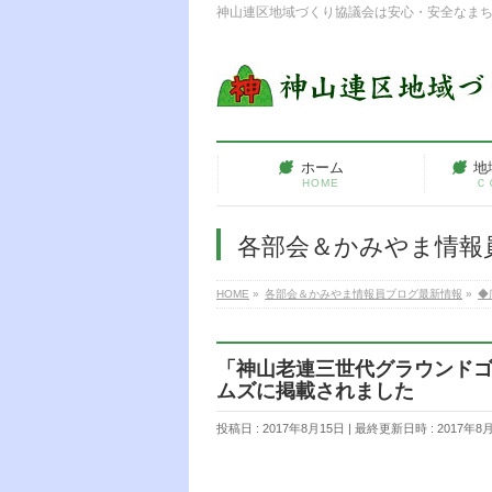
神山連区地域づくり協議会は安心・安全なま
ホーム
地
HOME
Ｃ
各部会＆かみやま情報
HOME
»
各部会＆かみやま情報員ブログ最新情報
»
◆
「神山老連三世代グラウンドゴ
ムズに掲載されました
投稿日 : 2017年8月15日
最終更新日時 : 2017年8