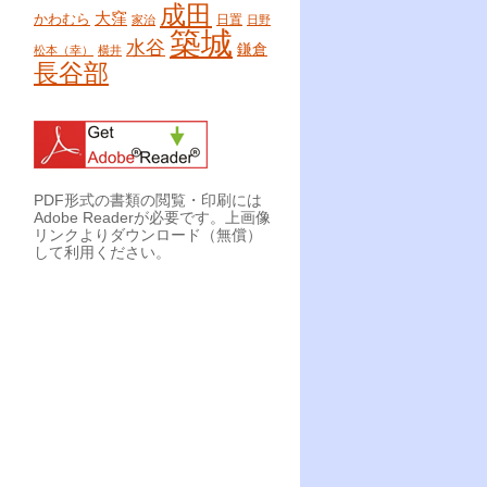
成田
大窪
かわむら
日置
家治
日野
築城
水谷
鎌倉
松本（幸）
横井
長谷部
PDF形式の書類の閲覧・印刷には
Adobe Readerが必要です。上画像
リンクよりダウンロード（無償）
して利用ください。