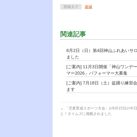
投稿タグ
築城
関連記事
8月2日（日）第4回神山ふれあいサ
ました
[ご案内] 11月3日開催「神山ワンデ
マー2026」パフォーマー大募集
[ご案内] 7月18日（土）盆踊り練習
ます
←
「児童育成スポーツ大会」が8月15日の中
と！タイムズに掲載されました