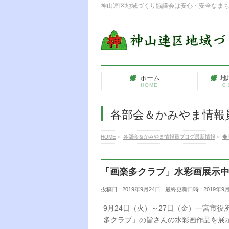
神山連区地域づくり協議会は安心・安全なま
ホーム
地
HOME
Ｃ
各部会＆かみやま情報
HOME
»
各部会＆かみやま情報員ブログ最新情報
»
◆
「画楽多クラブ」水彩画展示
投稿日 : 2019年9月24日
最終更新日時 : 2019年9
9月24日（火）～27日（金）一宮市
多クラブ」の皆さんの水彩画作品を展