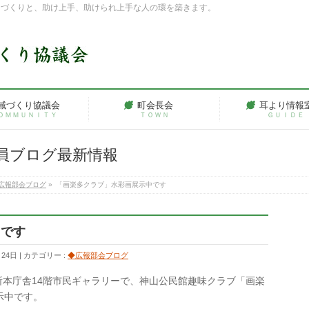
ちづくりと、助け上手、助けられ上手な人の環を築きます。
域づくり協議会
町会長会
耳より情報
ＯＭＭＵＮＩＴＹ
ＴＯＷＮ
ＧＵＩＤＥ
員ブログ最新情報
広報部会ブログ
»
「画楽多クラブ」水彩画展示中です
中です
月24日
カテゴリー :
◆広報部会ブログ
役所本庁舎14階市民ギャラリーで、神山公民館趣味クラブ「画楽
示中です。