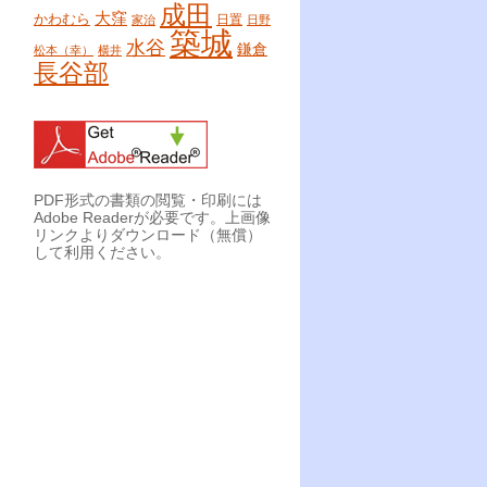
成田
大窪
かわむら
日置
家治
日野
築城
水谷
鎌倉
松本（幸）
横井
長谷部
PDF形式の書類の閲覧・印刷には
Adobe Readerが必要です。上画像
リンクよりダウンロード（無償）
して利用ください。