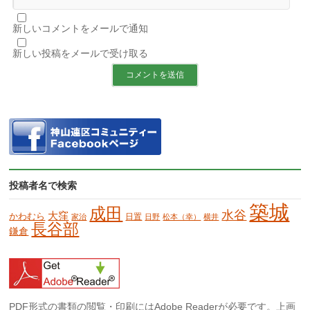
新しいコメントをメールで通知
新しい投稿をメールで受け取る
投稿者名で検索
築城
成田
水谷
大窪
かわむら
日置
家治
日野
松本（幸）
横井
長谷部
鎌倉
PDF形式の書類の閲覧・印刷にはAdobe Readerが必要です。上画