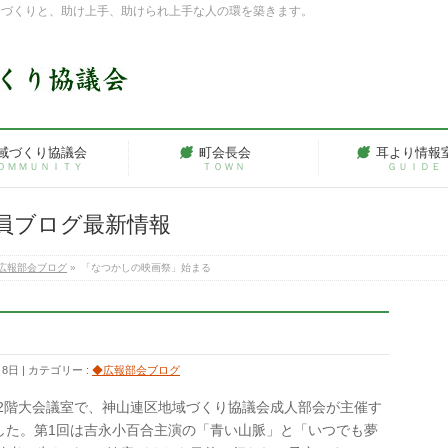
ちづくりと、助け上手、助けられ上手な人の環を築きます。
域づくり協議会
町会長会
耳より情報
ＯＭＭＵＮＩＴＹ
ＴＯＷＮ
ＧＵＩＤＥ
員ブログ最新情報
広報部会ブログ
»
「なつかしの映画祭」始まる
月8日
カテゴリー :
◆広報部会ブログ
民館2階大会議室で、神山連区地域づくり協議会成人部会が主催す
した。第1回は吉永小百合主演の「青い山脈」と「いつでも夢