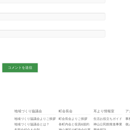
地域づくり協議会
町会長会
耳より情報室
ア
地域づくり協議会よりご挨拶
町会長会よりご挨拶
生活お役立ちガイド
事
地域づくり協議会とは？
各町内会と役員&規約
神山公民館推進事業
個
各部会紹介＆会則
神山連区の町内会位置
歴史探訪