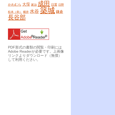
成田
大窪
かわむら
日置
家治
日野
築城
水谷
鎌倉
松本（幸）
横井
長谷部
PDF形式の書類の閲覧・印刷には
Adobe Readerが必要です。上画像
リンクよりダウンロード（無償）
して利用ください。