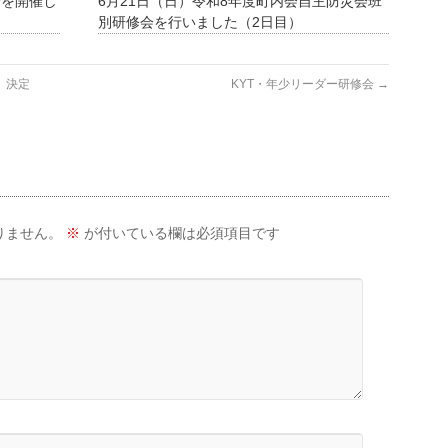
会を開催し
6月21日（日）令和8年度町内会自主防災会班
別研修会を行いました（2日目）
、決定
KYT・年少リーダー研修会
→
りません。
※
が付いている欄は必須項目です