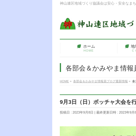
神山連区地域づくり協議会は安心・安全なま
ホーム
地
HOME
Ｃ
各部会＆かみやま情報
HOME
»
各部会＆かみやま情報員ブログ最新情報
»
◆
9月3日（日）ボッチャ大会を
投稿日 : 2023年9月8日
最終更新日時 : 2023年9月