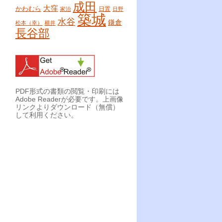
成田
大窪
かわむら
日置
家治
日野
築城
水谷
鎌倉
松本（幸）
横井
長谷部
PDF形式の書類の閲覧・印刷には
Adobe Readerが必要です。上画像
リンクよりダウンロード（無償）
して利用ください。