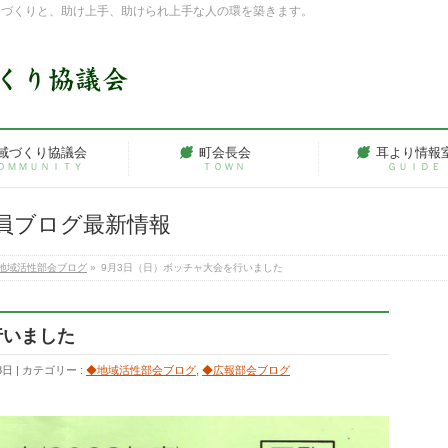
ちづくりと、助け上手、助けられ上手な人の環を築きます。
域づくり協議会
町会長会
耳より情報
ＯＭＭＵＮＩＴＹ
ＴＯＷＮ
ＧＵＩＤＥ
員ブログ最新情報
地域活性部会ブログ
»
9月3日（日）ボッチャ大会を行いました
行いました
8日
カテゴリー :
◆地域活性部会ブログ
,
◆広報部会ブログ