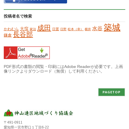
投稿者名で検索
築城
成田
水谷
大窪
かわむら
日置
家治
日野
松本（幸）
横井
長谷部
鎌倉
PDF形式の書類の閲覧・印刷にはAdobe Readerが必要です。上画
像リンクよりダウンロード（無償）して利用ください。
PAGETOP
〒491-0911
愛知県一宮市野口１丁目6-22