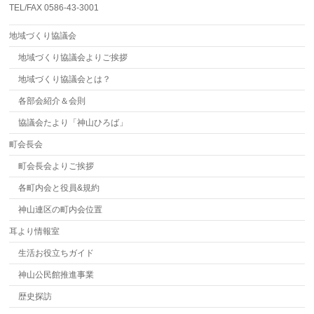
TEL/FAX 0586-43-3001
地域づくり協議会
地域づくり協議会よりご挨拶
地域づくり協議会とは？
各部会紹介＆会則
協議会たより「神山ひろば」
町会長会
町会長会よりご挨拶
各町内会と役員&規約
神山連区の町内会位置
耳より情報室
生活お役立ちガイド
神山公民館推進事業
歴史探訪