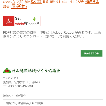
築城
成田
水谷
大窪
かわむら
日置
家治
日野
松本（幸）
横井
長谷部
鎌倉
PDF形式の書類の閲覧・印刷にはAdobe Readerが必要です。上画
像リンクよりダウンロード（無償）して利用ください。
PAGETOP
〒491-0911
愛知県一宮市野口１丁目6-22
TEL/FAX 0586-43-3001
地域づくり協議会
地域づくり協議会よりご挨拶