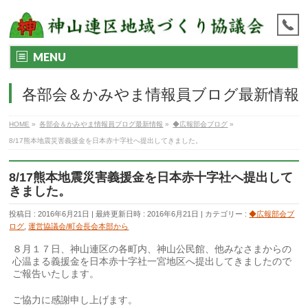
MENU
各部会＆かみやま情報員ブログ最新情報
HOME
»
各部会＆かみやま情報員ブログ最新情報
»
◆広報部会ブログ
»
8/17熊本地震災害義援金を日本赤十字社へ提出してきました。
8/17熊本地震災害義援金を日本赤十字社へ提出して
きました。
投稿日 : 2016年6月21日
最終更新日時 : 2016年6月21日
カテゴリー :
◆広報部会ブ
ログ
,
運営協議会/町会長会本部から
８月１７日、神山連区の各町内、神山公民館、他みなさまからの
心温まる義援金を日本赤十字社一宮地区へ提出してきましたので
ご報告いたします。
ご協力に感謝申し上げます。