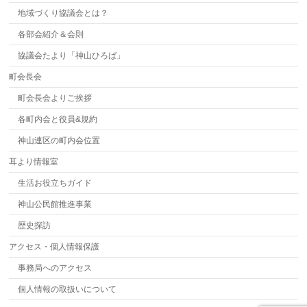
地域づくり協議会とは？
各部会紹介＆会則
協議会たより「神山ひろば」
町会長会
町会長会よりご挨拶
各町内会と役員&規約
神山連区の町内会位置
耳より情報室
生活お役立ちガイド
神山公民館推進事業
歴史探訪
アクセス・個人情報保護
事務局へのアクセス
個人情報の取扱いについて