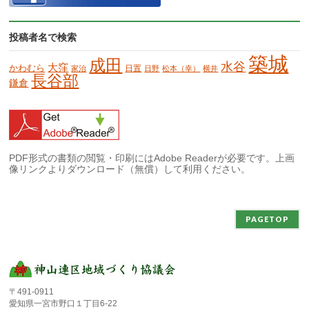
投稿者名で検索
築城
成田
水谷
大窪
かわむら
日置
家治
日野
松本（幸）
横井
長谷部
鎌倉
PDF形式の書類の閲覧・印刷にはAdobe Readerが必要です。上画
像リンクよりダウンロード（無償）して利用ください。
PAGETOP
〒491-0911
愛知県一宮市野口１丁目6-22