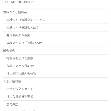
TEL/FAX 0586-43-3001
地域づくり協議会
地域づくり協議会よりご挨拶
地域づくり協議会とは？
各部会紹介＆会則
協議会たより「神山ひろば」
町会長会
町会長会よりご挨拶
各町内会と役員&規約
神山連区の町内会位置
耳より情報室
生活お役立ちガイド
神山公民館推進事業
歴史探訪