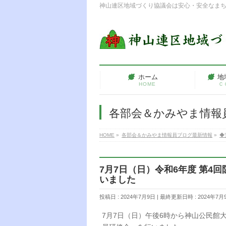
神山連区地域づくり協議会は安心・安全なま
ホーム
地
HOME
Ｃ
各部会＆かみやま情報
HOME
»
各部会＆かみやま情報員ブログ最新情報
»
◆
7月7日（日）令和6年度 第4
いました
投稿日 : 2024年7月9日
最終更新日時 : 2024年7月
7月7日（日）午後6時から神山公民館