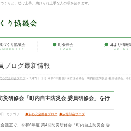
ちづくりと、助け上手、助けられ上手な人の環を築きます。
域づくり協議会
町会長会
耳より情報
ＯＭＭＵＮＩＴＹ
ＴＯＷＮ
ＧＵＩＤＥ
員ブログ最新情報
安心安全部会ブログ
»
7月7日（日）令和6年度 第4回防災研修会「町内自主防災会 委員研修会」を
回防災研修会「町内自主防災会 委員研修会」を行
9日
カテゴリー :
◆安心安全部会ブログ
,
◆広報部会ブログ
大会議室で、令和6年度 第4回防災研修会「町内自主防災会 委