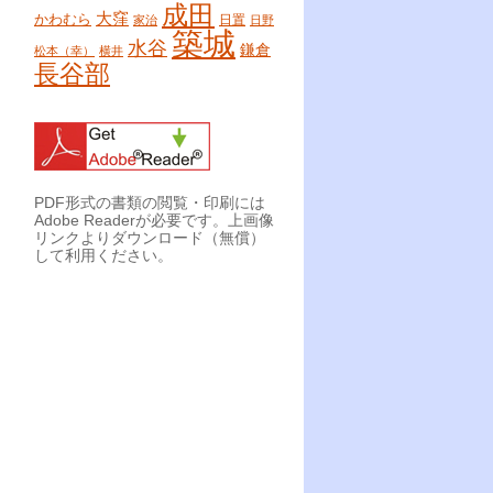
成田
大窪
かわむら
日置
家治
日野
築城
水谷
鎌倉
松本（幸）
横井
長谷部
PDF形式の書類の閲覧・印刷には
Adobe Readerが必要です。上画像
リンクよりダウンロード（無償）
して利用ください。