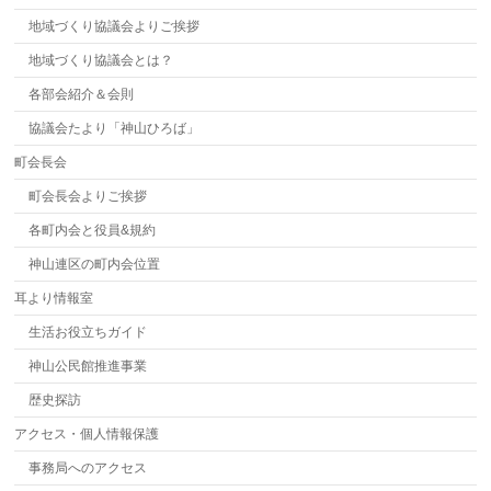
地域づくり協議会よりご挨拶
地域づくり協議会とは？
各部会紹介＆会則
協議会たより「神山ひろば」
町会長会
町会長会よりご挨拶
各町内会と役員&規約
神山連区の町内会位置
耳より情報室
生活お役立ちガイド
神山公民館推進事業
歴史探訪
アクセス・個人情報保護
事務局へのアクセス