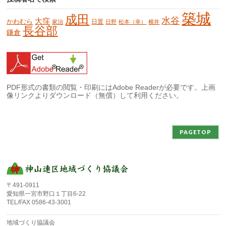
築城
成田
水谷
大窪
かわむら
日置
家治
日野
松本（幸）
横井
長谷部
鎌倉
PDF形式の書類の閲覧・印刷にはAdobe Readerが必要です。上画
像リンクよりダウンロード（無償）して利用ください。
PAGETOP
〒491-0911
愛知県一宮市野口１丁目6-22
TEL/FAX 0586-43-3001
地域づくり協議会