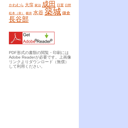
成田
大窪
かわむら
日置
家治
日野
築城
水谷
鎌倉
松本（幸）
横井
長谷部
PDF形式の書類の閲覧・印刷には
Adobe Readerが必要です。上画像
リンクよりダウンロード（無償）
して利用ください。