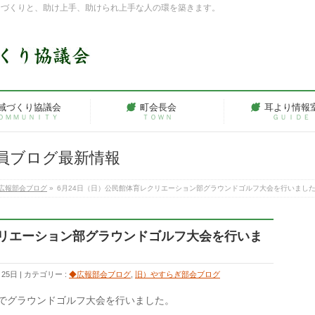
ちづくりと、助け上手、助けられ上手な人の環を築きます。
域づくり協議会
町会長会
耳より情報
ＯＭＭＵＮＩＴＹ
ＴＯＷＮ
ＧＵＩＤＥ
員ブログ最新情報
広報部会ブログ
»
6月24日（日）公民館体育レクリエーション部グラウンドゴルフ大会を行いまし
クリエーション部グラウンドゴルフ大会を行いま
月25日
カテゴリー :
◆広報部会ブログ
,
旧）やすらぎ部会ブログ
場でグラウンドゴルフ大会を行いました。