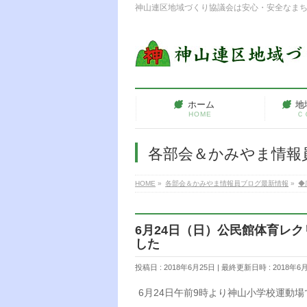
神山連区地域づくり協議会は安心・安全なま
ホーム
地
HOME
Ｃ
各部会＆かみやま情報
HOME
»
各部会＆かみやま情報員ブログ最新情報
»
◆
6月24日（日）公民館体育レ
した
投稿日 : 2018年6月25日
最終更新日時 : 2018年6
6月24日午前9時より神山小学校運動