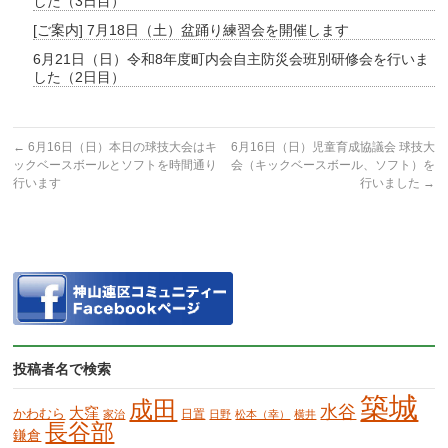
した（3日目）
[ご案内] 7月18日（土）盆踊り練習会を開催します
6月21日（日）令和8年度町内会自主防災会班別研修会を行いま
した（2日目）
←
6月16日（日）本日の球技大会はキ
6月16日（日）児童育成協議会 球技大
ックベースボールとソフトを時間通り
会（キックベースボール、ソフト）を
行います
行いました
→
投稿者名で検索
築城
成田
水谷
大窪
かわむら
日置
家治
日野
松本（幸）
横井
長谷部
鎌倉