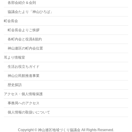
各部会紹介＆会則
協議会たより「神山ひろば」
町会長会
町会長会よりご挨拶
各町内会と役員&規約
神山連区の町内会位置
耳より情報室
生活お役立ちガイド
神山公民館推進事業
歴史探訪
アクセス・個人情報保護
事務局へのアクセス
個人情報の取扱いについて
Copyright ©
神山連区地域づくり協議会
All Rights Reserved.