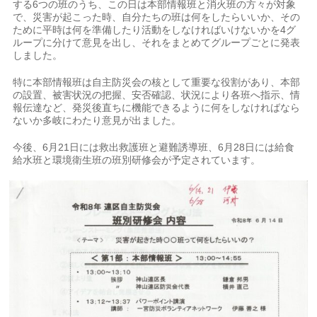
する6つの班のうち、この日は本部情報班と消火班の方々が対象
で、災害が起こった時、自分たちの班は何をしたらいいか、その
ために平時は何を準備したり活動をしなければいけないかを4グ
ループに分けて意見を出し、それをまとめてグループごとに発表
しました。
特に本部情報班は自主防災会の核として重要な役割があり、本部
の設置、被害状況の把握、安否確認、状況により各班へ指示、情
報伝達など、発災後直ちに機能できるように何をしなければなら
ないか多岐にわたり意見が出ました。
今後、6月21日には救出救護班と避難誘導班、6月28日には給食
給水班と環境衛生班の班別研修会が予定されています。