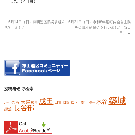
した（2日目）
←
6月14日（日）開明連区防災訓練を
6月21日（日）令和8年度町内会自主防
見学しました
災会班別研修会を行いました（2日
目）
→
投稿者名で検索
築城
成田
水谷
大窪
かわむら
日置
家治
日野
松本（幸）
横井
長谷部
鎌倉