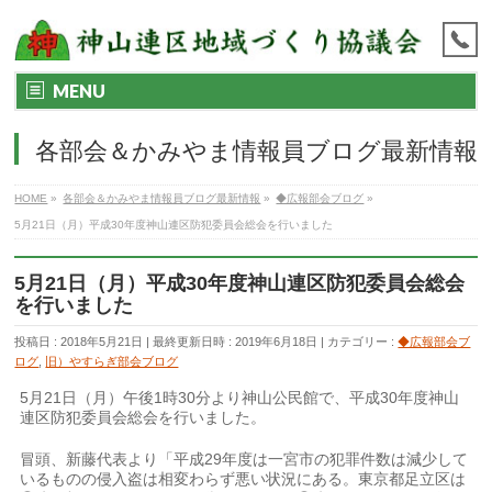
MENU
各部会＆かみやま情報員ブログ最新情報
HOME
»
各部会＆かみやま情報員ブログ最新情報
»
◆広報部会ブログ
»
5月21日（月）平成30年度神山連区防犯委員会総会を行いました
5月21日（月）平成30年度神山連区防犯委員会総会
を行いました
投稿日 : 2018年5月21日
最終更新日時 : 2019年6月18日
カテゴリー :
◆広報部会ブ
ログ
,
旧）やすらぎ部会ブログ
5月21日（月）午後1時30分より神山公民館で、平成30年度神山
連区防犯委員会総会を行いました。
冒頭、新藤代表より「平成29年度は一宮市の犯罪件数は減少して
いるものの侵入盗は相変わらず悪い状況にある。東京都足立区は