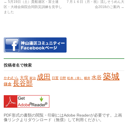
←
5月19日（土）貴船連区・富士連
７月１６日（月・祝）流しそうめん大
区・大雄会病院合同防災訓練を見学し
会2018のご案内
→
ました
投稿者名で検索
築城
成田
水谷
大窪
かわむら
日置
家治
日野
松本（幸）
横井
長谷部
鎌倉
PDF形式の書類の閲覧・印刷にはAdobe Readerが必要です。上画
像リンクよりダウンロード（無償）して利用ください。