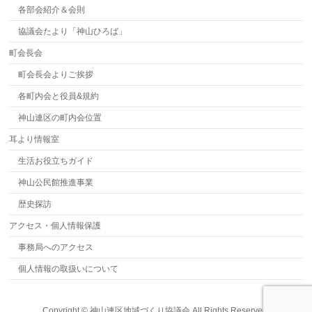
各部会紹介＆会則
協議会たより「神山ひろば」
町会長会
町会長会よりご挨拶
各町内会と役員&規約
神山連区の町内会位置
耳より情報室
生活お役立ちガイド
神山公民館推進事業
歴史探訪
アクセス・個人情報保護
事務局へのアクセス
個人情報の取扱いについて
Copyright ©
神山連区地域づくり協議会
All Rights Reserved.