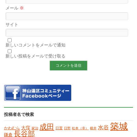
メール
※
サイト
新しいコメントをメールで通知
新しい投稿をメールで受け取る
投稿者名で検索
築城
成田
水谷
大窪
かわむら
日置
家治
日野
松本（幸）
横井
長谷部
鎌倉