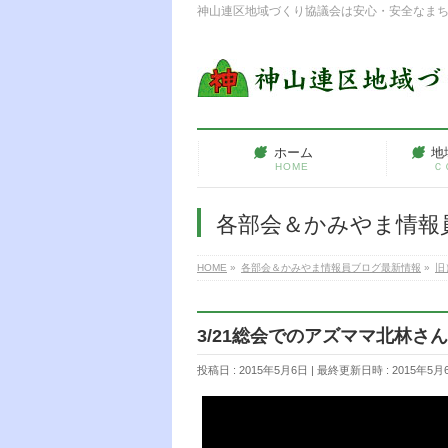
神山連区地域づくり協議会は安心・安全なま
ホーム
地
HOME
Ｃ
各部会＆かみやま情報
HOME
»
各部会＆かみやま情報員ブログ最新情報
»
旧
3/21総会でのアズママ北林さ
投稿日 : 2015年5月6日
最終更新日時 : 2015年5月