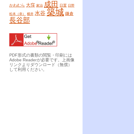
成田
大窪
かわむら
日置
家治
日野
築城
水谷
鎌倉
松本（幸）
横井
長谷部
PDF形式の書類の閲覧・印刷には
Adobe Readerが必要です。上画像
リンクよりダウンロード（無償）
して利用ください。