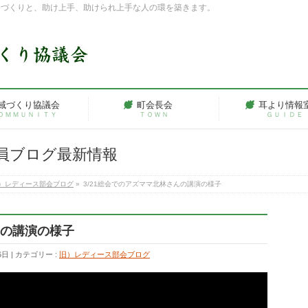
ちづくりと、助け上手、助けられ上手な人の環を築きます。
域づくり協議会
町会長会
耳より情報
ＯＭＭＵＮＩＴＹ
ＴＯＷＮ
ＧＵＩＤＥ
員ブログ最新情報
）レディース部会ブログ
»
3/21総会でのアズママ北林さんの講演の様子
んの講演の様子
6日
カテゴリー :
旧）レディース部会ブログ