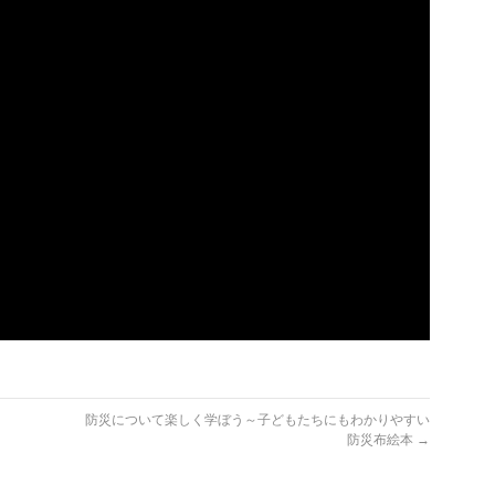
防災について楽しく学ぼう～子どもたちにもわかりやすい
防災布絵本
→