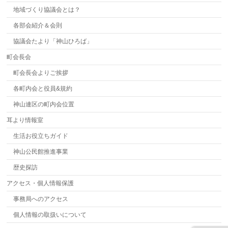
地域づくり協議会とは？
各部会紹介＆会則
協議会たより「神山ひろば」
町会長会
町会長会よりご挨拶
各町内会と役員&規約
神山連区の町内会位置
耳より情報室
生活お役立ちガイド
神山公民館推進事業
歴史探訪
アクセス・個人情報保護
事務局へのアクセス
個人情報の取扱いについて