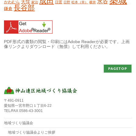
築城
成田
水谷
大窪
かわむら
日置
家治
日野
松本（幸）
横井
長谷部
鎌倉
PDF形式の書類の閲覧・印刷にはAdobe Readerが必要です。上画
像リンクよりダウンロード（無償）して利用ください。
PAGETOP
〒491-0911
愛知県一宮市野口１丁目6-22
TEL/FAX 0586-43-3001
地域づくり協議会
地域づくり協議会よりご挨拶