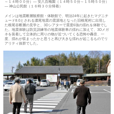
～１４時００分）― 安八百梅園（１４時５０分～１５時５０分）
― 神山公民館（１６時３０分帰着）
メインは地震断層観察館・体験館で、明治24年に起きたマグニチ
ュード8.0とされる濃尾地震の震源地となった旧根尾村に出現し
た根尾谷断層の見学と、3Dシアターで震度6強の揺れを体験でし
た。地震体験は防災訓練等の地震体験車の揺れに加えて、3Dメガ
ネを装着して立体的に周りの物が近づいてくる恐怖や轟音、一
度、揺れが収まったかと思うと再び大きな揺れが起こるものでリ
アリティ抜群でした。