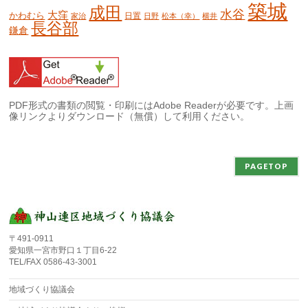
築城
成田
水谷
大窪
かわむら
日置
家治
日野
松本（幸）
横井
長谷部
鎌倉
PDF形式の書類の閲覧・印刷にはAdobe Readerが必要です。上画
像リンクよりダウンロード（無償）して利用ください。
PAGETOP
〒491-0911
愛知県一宮市野口１丁目6-22
TEL/FAX 0586-43-3001
地域づくり協議会