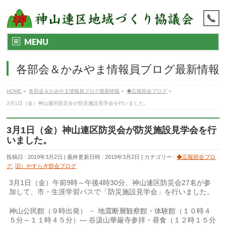
MENU
各部会＆かみやま情報員ブログ最新情報
HOME
»
各部会＆かみやま情報員ブログ最新情報
»
◆広報部会ブログ
»
3月1日（金）神山連区防災会が防災施設見学会を行いました。
3月1日（金）神山連区防災会が防災施設見学会を行
いました。
投稿日 : 2019年3月2日
最終更新日時 : 2019年3月2日
カテゴリー :
◆広報部会ブロ
グ
,
旧）やすらぎ部会ブログ
3月1日（金）午前9時～午後4時30分、神山連区防災会27名が参
加して、市・生涯学習バスで「防災施設見学会」を行いました。
神山公民館（９時出発） － 地震断層観察館・体験館（１０時４
５分～１１時４５分）― 谷汲山華厳寺参拝・昼食（１２時１５分