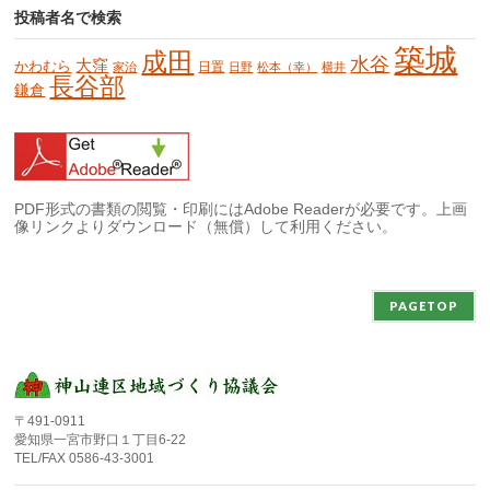
投稿者名で検索
築城
成田
水谷
大窪
かわむら
日置
家治
日野
松本（幸）
横井
長谷部
鎌倉
PDF形式の書類の閲覧・印刷にはAdobe Readerが必要です。上画
像リンクよりダウンロード（無償）して利用ください。
PAGETOP
〒491-0911
愛知県一宮市野口１丁目6-22
TEL/FAX 0586-43-3001