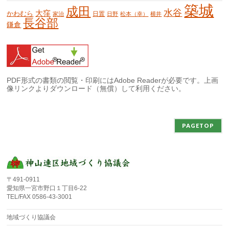
築城
成田
水谷
大窪
かわむら
日置
家治
日野
松本（幸）
横井
長谷部
鎌倉
PDF形式の書類の閲覧・印刷にはAdobe Readerが必要です。上画
像リンクよりダウンロード（無償）して利用ください。
PAGETOP
〒491-0911
愛知県一宮市野口１丁目6-22
TEL/FAX 0586-43-3001
地域づくり協議会