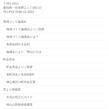
〒491-0911
愛知県一宮市野口１丁目6-22
TEL/FAX 0586-43-3001
地域づくり協議会
地域づくり協議会よりご挨拶
地域づくり協議会とは？
各部会紹介＆会則
協議会たより「神山ひろば」
町会長会
町会長会よりご挨拶
各町内会と役員&規約
神山連区の町内会位置
耳より情報室
生活お役立ちガイド
神山公民館推進事業