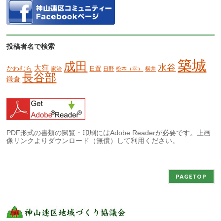
投稿者名で検索
築城
成田
水谷
大窪
かわむら
日置
家治
日野
松本（幸）
横井
長谷部
鎌倉
PDF形式の書類の閲覧・印刷にはAdobe Readerが必要です。上画
像リンクよりダウンロード（無償）して利用ください。
PAGETOP