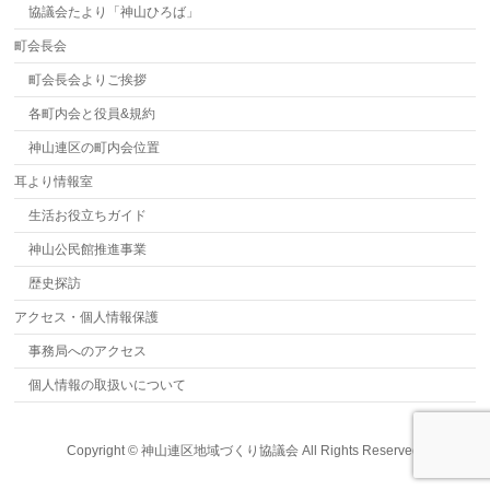
協議会たより「神山ひろば」
町会長会
町会長会よりご挨拶
各町内会と役員&規約
神山連区の町内会位置
耳より情報室
生活お役立ちガイド
神山公民館推進事業
歴史探訪
アクセス・個人情報保護
事務局へのアクセス
個人情報の取扱いについて
Copyright ©
神山連区地域づくり協議会
All Rights Reserved.