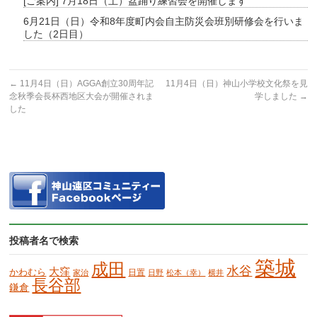
[ご案内] 7月18日（土）盆踊り練習会を開催します
6月21日（日）令和8年度町内会自主防災会班別研修会を行いま
した（2日目）
←
11月4日（日）AGGA創立30周年記
11月4日（日）神山小学校文化祭を見
念秋季会長杯西地区大会が開催されま
学しました
→
した
投稿者名で検索
築城
成田
水谷
大窪
かわむら
日置
家治
日野
松本（幸）
横井
長谷部
鎌倉