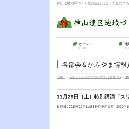
神山連区地域づくり協議会は安心・安全なま
ホーム
地
HOME
Ｃ
各部会＆かみやま情報
HOME
»
各部会＆かみやま情報員ブログ最新情報
»
◆
11月28日（土）特別講演「
投稿日 : 2020年10月11日
最終更新日時 : 2020年1