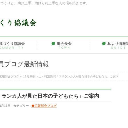
ちづくりと、助け上手、助けられ上手な人の環を築きます。
域づくり協議会
町会長会
耳より情報
ＯＭＭＵＮＩＴＹ
ＴＯＷＮ
ＧＵＩＤＥ
員ブログ最新情報
広報部会ブログ
»
11月28日（土）特別講演「スリランカ人が見た日本の子どもたち」ご案内
スリランカ人が見た日本の子どもたち」ご案内
0月11日
カテゴリー :
◆広報部会ブログ