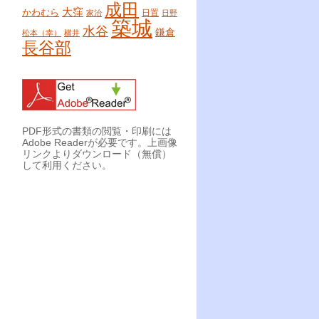
成田
大窪
かわむら
日置
家治
日野
築城
水谷
鎌倉
松本（幸）
横井
長谷部
PDF形式の書類の閲覧・印刷には
Adobe Readerが必要です。上画像
リンクよりダウンロード（無償）
して利用ください。