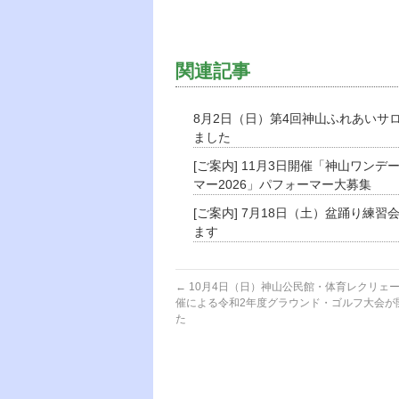
関連記事
8月2日（日）第4回神山ふれあいサ
ました
[ご案内] 11月3日開催「神山ワンデ
マー2026」パフォーマー大募集
[ご案内] 7月18日（土）盆踊り練習
ます
←
10月4日（日）神山公民館・体育レクリェ
催による令和2年度グラウンド・ゴルフ大会が
た