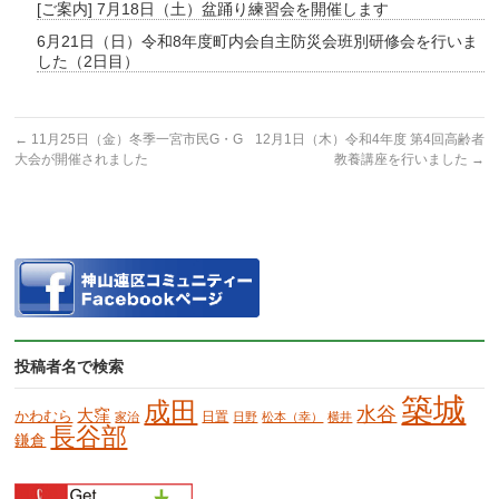
[ご案内] 7月18日（土）盆踊り練習会を開催します
6月21日（日）令和8年度町内会自主防災会班別研修会を行いま
した（2日目）
←
11月25日（金）冬季一宮市民G・G
12月1日（木）令和4年度 第4回高齢者
大会が開催されました
教養講座を行いました
→
投稿者名で検索
築城
成田
水谷
大窪
かわむら
日置
家治
日野
松本（幸）
横井
長谷部
鎌倉