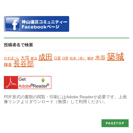
投稿者名で検索
築城
成田
水谷
大窪
かわむら
日置
家治
日野
松本（幸）
横井
長谷部
鎌倉
PDF形式の書類の閲覧・印刷にはAdobe Readerが必要です。上画
像リンクよりダウンロード（無償）して利用ください。
PAGETOP