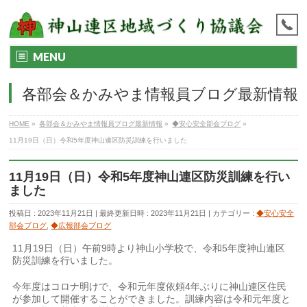
MENU
各部会＆かみやま情報員ブログ最新情報
HOME
»
各部会＆かみやま情報員ブログ最新情報
»
◆安心安全部会ブログ
»
11月19日（日）令和5年度神山連区防災訓練を行いました
11月19日（日）令和5年度神山連区防災訓練を行い
ました
投稿日 : 2023年11月21日
最終更新日時 : 2023年11月21日
カテゴリー :
◆安心安全
部会ブログ
,
◆広報部会ブログ
11月19日（日）午前9時より神山小学校で、令和5年度神山連区
防災訓練を行いました。
今年度はコロナ明けで、令和元年度依頼4年ぶりに神山連区住民
が参加して開催することができました。訓練内容は令和元年度と