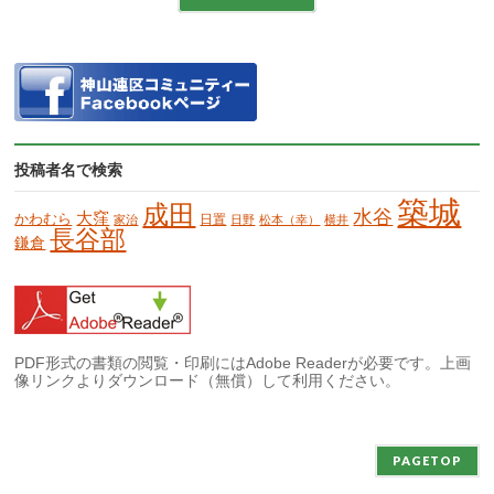
投稿者名で検索
築城
成田
水谷
大窪
かわむら
日置
家治
日野
松本（幸）
横井
長谷部
鎌倉
PDF形式の書類の閲覧・印刷にはAdobe Readerが必要です。上画
像リンクよりダウンロード（無償）して利用ください。
PAGETOP