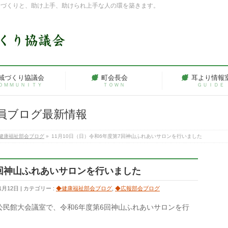
ちづくりと、助け上手、助けられ上手な人の環を築きます。
域づくり協議会
町会長会
耳より情報
ＯＭＭＵＮＩＴＹ
ＴＯＷＮ
ＧＵＩＤＥ
員ブログ最新情報
健康福祉部会ブログ
»
11月10日（日）令和6年度第7回神山ふれあいサロンを行いました
7回神山ふれあいサロンを行いました
1月12日
カテゴリー :
◆健康福祉部会ブログ
,
◆広報部会ブログ
山公民館大会議室で、令和6年度第6回神山ふれあいサロンを行