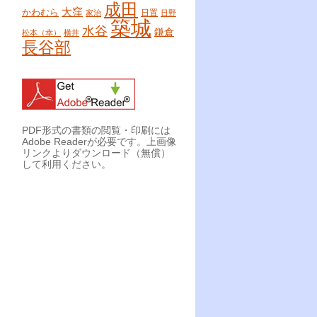
成田
大窪
かわむら
日置
家治
日野
築城
水谷
鎌倉
松本（幸）
横井
長谷部
PDF形式の書類の閲覧・印刷には
Adobe Readerが必要です。上画像
リンクよりダウンロード（無償）
して利用ください。