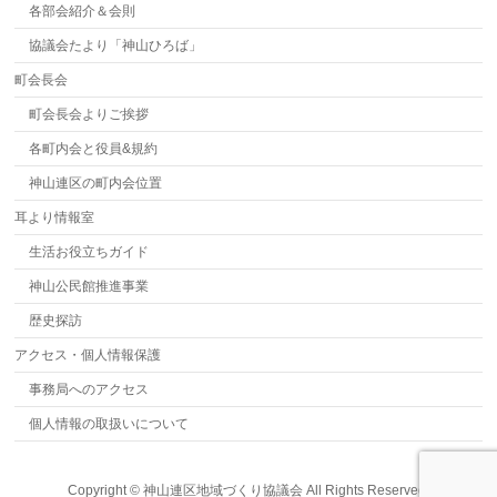
各部会紹介＆会則
協議会たより「神山ひろば」
町会長会
町会長会よりご挨拶
各町内会と役員&規約
神山連区の町内会位置
耳より情報室
生活お役立ちガイド
神山公民館推進事業
歴史探訪
アクセス・個人情報保護
事務局へのアクセス
個人情報の取扱いについて
Copyright ©
神山連区地域づくり協議会
All Rights Reserved.