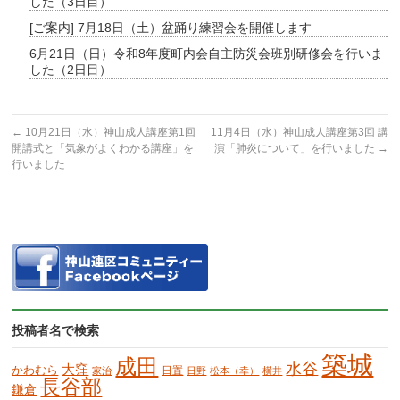
した（3日目）
[ご案内] 7月18日（土）盆踊り練習会を開催します
6月21日（日）令和8年度町内会自主防災会班別研修会を行いま
した（2日目）
←
10月21日（水）神山成人講座第1回
11月4日（水）神山成人講座第3回 講
開講式と「気象がよくわかる講座」を
演「肺炎について」を行いました
→
行いました
投稿者名で検索
築城
成田
水谷
大窪
かわむら
日置
家治
日野
松本（幸）
横井
長谷部
鎌倉