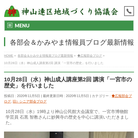
MENU
各部会＆かみやま情報員ブログ最新情報
HOME
»
各部会＆かみやま情報員ブログ最新情報
»
◆広報部会ブログ
»
10月28日（水）神山成人講座第2回 講演「一宮市の歴史」を行いました
10月28日（水）神山成人講座第2回 講演「一宮市の
歴史」を行いました
投稿日 : 2020年11月5日
最終更新日時 : 2020年11月5日
カテゴリー :
◆広報部会ブ
ログ
,
旧）シニア部会ブログ
10月28日（水）19時より神山公民館大会議室で、一宮市博物館
学芸員 石黒 智教さんに妙興寺の歴史を中心に講演いただきまし
た。