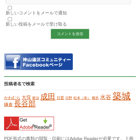
新しいコメントをメールで通知
新しい投稿をメールで受け取る
投稿者名で検索
築城
成田
水谷
大窪
かわむら
日置
家治
日野
松本（幸）
横井
長谷部
鎌倉
PDF形式の書類の閲覧・印刷にはAdobe Readerが必要です。上画