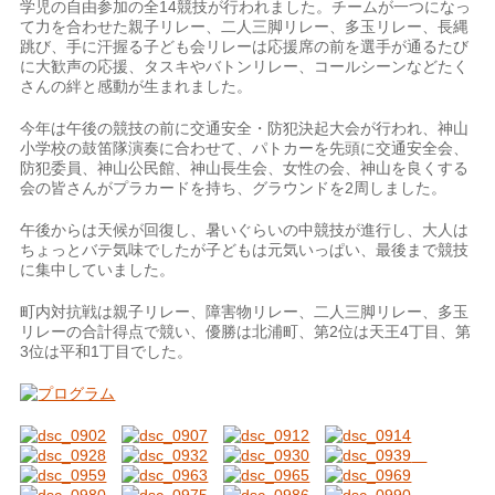
学児の自由参加の全14競技が行われました。チームが一つになっ
て力を合わせた親子リレー、二人三脚リレー、多玉リレー、長縄
跳び、手に汗握る子ども会リレーは応援席の前を選手が通るたび
に大歓声の応援、タスキやバトンリレー、コールシーンなどたく
さんの絆と感動が生まれました。
今年は午後の競技の前に交通安全・防犯決起大会が行われ、神山
小学校の鼓笛隊演奏に合わせて、パトカーを先頭に交通安全会、
防犯委員、神山公民館、神山長生会、女性の会、神山を良くする
会の皆さんがプラカードを持ち、グラウンドを2周しました。
午後からは天候が回復し、暑いぐらいの中競技が進行し、大人は
ちょっとバテ気味でしたが子どもは元気いっぱい、最後まで競技
に集中していました。
町内対抗戦は親子リレー、障害物リレー、二人三脚リレー、多玉
リレーの合計得点で競い、優勝は北浦町、第2位は天王4丁目、第
3位は平和1丁目でした。