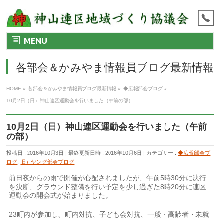
MENU
各部会＆かみやま情報員ブログ最新情報
HOME
»
各部会＆かみやま情報員ブログ最新情報
»
◆広報部会ブログ
»
10月2日（日）神山連区運動会を行いました（午前の部）
10月2日（日）神山連区運動会を行いました（午前
の部）
投稿日 : 2016年10月3日
最終更新日時 : 2016年10月6日
カテゴリー :
◆広報部会ブ
ログ
,
旧）ヤング部会ブログ
前日夜からの雨で開催が心配されましたが、午前5時30分に決行
を決断、グラウンド整備を行い予定を少し過ぎた8時20分に連区
運動会の開会式が始まりました。
23町内が参加し、町内対抗、子ども会対抗、一般・高齢者・未就