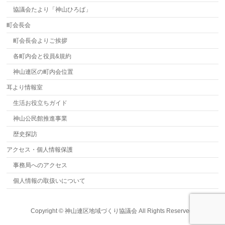
協議会たより「神山ひろば」
町会長会
町会長会よりご挨拶
各町内会と役員&規約
神山連区の町内会位置
耳より情報室
生活お役立ちガイド
神山公民館推進事業
歴史探訪
アクセス・個人情報保護
事務局へのアクセス
個人情報の取扱いについて
Copyright ©
神山連区地域づくり協議会
All Rights Reserved.