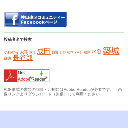
投稿者名で検索
築城
成田
水谷
大窪
かわむら
日置
家治
日野
松本（幸）
横井
長谷部
鎌倉
PDF形式の書類の閲覧・印刷にはAdobe Readerが必要です。上画
像リンクよりダウンロード（無償）して利用ください。