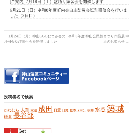
[ご案内] 7月18日（土）盆踊り練習会を開催します
6月21日（日）令和8年度町内会自主防災会班別研修会を行いま
した（2日目）
←
1月24日（月）神山GGCむつみ会の
令和3年度 神山公民館まつり作品展 中
月例会及び誕生会を開催しました
止のお知らせ
→
投稿者名で検索
築城
成田
水谷
大窪
かわむら
日置
家治
日野
松本（幸）
横井
長谷部
鎌倉