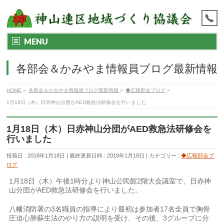
MENU
各部会＆かみやま情報員ブログ最新情報
HOME
»
各部会＆かみやま情報員ブログ最新情報
»
◆広報部会ブログ
»
1月18日（木）日赤神山分団がAED救急法研修会を行いました
1月18日（木）日赤神山分団がAED救急法研修会を
行いました
投稿日 : 2018年1月18日
最終更新日時 : 2018年1月18日
カテゴリー :
◆広報部会ブ
ログ
1月18日（木）午後1時分より神山公民館2階大会議室で、日赤神
山分団がAED救急法研修会を行いました。
八幡消防署の3名職員の指導により最初は参加者17名全員で胸骨
圧迫心肺蘇生法のやり方の説明を受け、その後、3グループに分