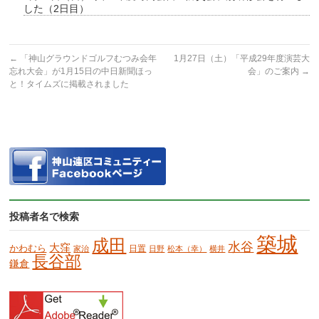
した（2日目）
←
「神山グラウンドゴルフむつみ会年
1月27日（土）「平成29年度演芸大
忘れ大会」が1月15日の中日新聞ほっ
会」のご案内
→
と！タイムズに掲載されました
投稿者名で検索
築城
成田
水谷
大窪
かわむら
日置
家治
日野
松本（幸）
横井
長谷部
鎌倉