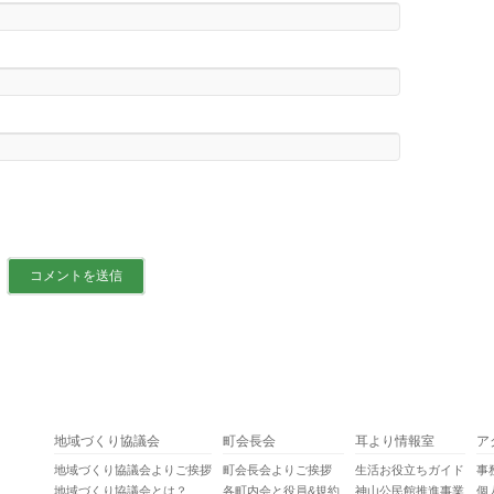
地域づくり協議会
町会長会
耳より情報室
ア
地域づくり協議会よりご挨拶
町会長会よりご挨拶
生活お役立ちガイド
事
地域づくり協議会とは？
各町内会と役員&規約
神山公民館推進事業
個