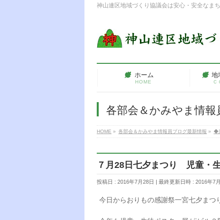
神山連区地域づくり協議会は安心・安全なま
ホーム
地
HOME
Ｃ
各部会＆かみやま情報
HOME
»
各部会＆かみやま情報員ブログ最新情報
»
◆
７月28日七夕まつり 児童・
投稿日 : 2016年7月28日
最終更新日時 : 2016年7
今日からおりもの感謝祭一宮七夕まつ