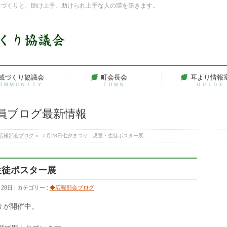
ちづくりと、助け上手、助けられ上手な人の環を築きます。
域づくり協議会
町会長会
耳より情報
ＯＭＭＵＮＩＴＹ
ＴＯＷＮ
ＧＵＩＤＥ
員ブログ最新情報
広報部会ブログ
»
７月28日七夕まつり 児童・生徒ポスター展
生徒ポスター展
月28日
カテゴリー :
◆広報部会ブログ
りが開催中。