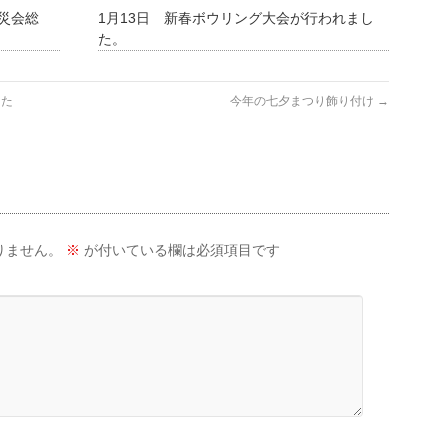
防災会総
1月13日 新春ボウリング大会が行われまし
。
た。
した
今年の七夕まつり飾り付け
→
りません。
※
が付いている欄は必須項目です