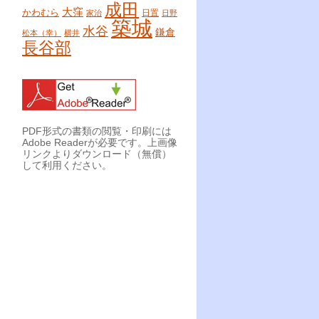
成田
大窪
かわむら
日置
家治
日野
築城
水谷
鎌倉
松本（幸）
横井
長谷部
PDF形式の書類の閲覧・印刷には
Adobe Readerが必要です。上画像
リンクよりダウンロード（無償）
して利用ください。