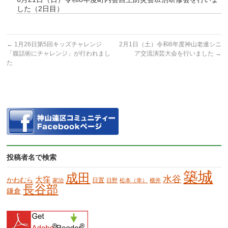
した（2日目）
←
1月26日第5回キッズチャレンジ
2月1日（土）令和6年度神山老連シニ
「腹話術にチャレンジ」が行われまし
ア交流演芸大会を行いました
→
た
投稿者名で検索
築城
成田
水谷
大窪
かわむら
日置
家治
日野
松本（幸）
横井
長谷部
鎌倉