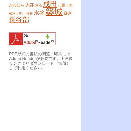
成田
大窪
かわむら
日置
家治
日野
築城
水谷
鎌倉
松本（幸）
横井
長谷部
PDF形式の書類の閲覧・印刷には
Adobe Readerが必要です。上画像
リンクよりダウンロード（無償）
して利用ください。