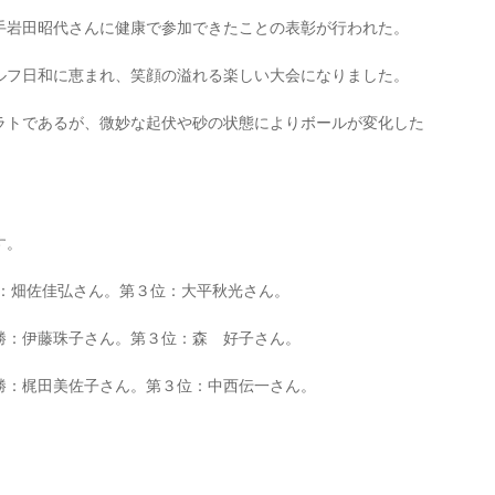
手岩田昭代さんに健康で参加できたことの表彰が行われた。
ルフ日和に恵まれ、笑顔の溢れる楽しい大会になりました。
ラトであるが、微妙な起伏や砂の状態によりボールが変化した
。
す。
勝：畑佐佳弘さん。第３位：大平秋光さん。
勝：伊藤珠子さん。第３位：森 好子さん。
勝：梶田美佐子さん。第３位：中西伝一さん。