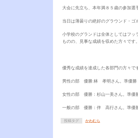
大会に先立ち、本年満８５歳の参加選
当日は薄曇りの絶好のグラウンド・ゴ
小学校のグランドは全体としてはフッ
ものの、見事な成績を収めた方々です
優秀な成績を達成した各部門の方々で
男性の部 優勝:林 孝明さん。準優
女性の部 優勝：杉山一美さん。準優
一般の部 優勝：伴 高行さん。準優
投稿タグ
かわむら