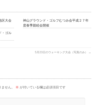
西地区大会
神山グラウンド・ゴルフむつみ会平成２７年
度春季親睦会開催
ド・ゴル
5月23日のウォーキング大会（写真のみ）
→
りません。
※
が付いている欄は必須項目です