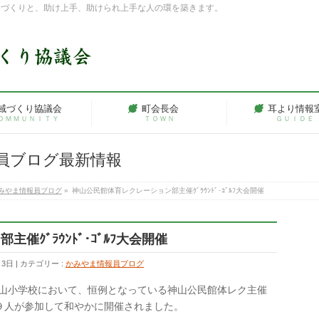
ちづくりと、助け上手、助けられ上手な人の環を築きます。
域づくり協議会
町会長会
耳より情報
ＯＭＭＵＮＩＴＹ
ＴＯＷＮ
ＧＵＩＤＥ
員ブログ最新情報
みやま情報員ブログ
»
神山公民館体育レクレーション部主催ｸﾞﾗｳﾝﾄﾞ･ｺﾞﾙﾌ大会開催
ｸﾞﾗｳﾝﾄﾞ･ｺﾞﾙﾌ大会開催
月3日
カテゴリー :
かみやま情報員ブログ
神山小学校において、恒例となっている神山公民館体レク主催
９人が参加して和やかに開催されました。