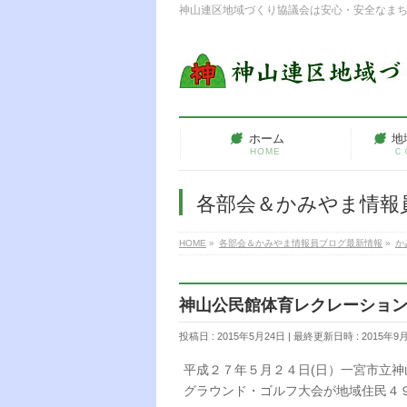
神山連区地域づくり協議会は安心・安全なま
ホーム
地
HOME
Ｃ
各部会＆かみやま情報
HOME
»
各部会＆かみやま情報員ブログ最新情報
»
か
神山公民館体育レクレーション部主催
投稿日 : 2015年5月24日
最終更新日時 : 2015年9
平成２７年５月２４日(日）一宮市立
グラウンド・ゴルフ大会が地域住民４