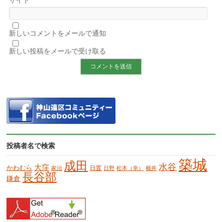
サイト
新しいコメントをメールで通知
新しい投稿をメールで受け取る
投稿者名で検索
築城
成田
水谷
大窪
かわむら
日置
家治
日野
松本（幸）
横井
長谷部
鎌倉