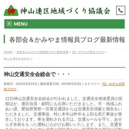
MENU
各部会＆かみやま情報員ブログ最新情報
HOME
»
各部会＆かみやま情報員ブログ最新情報
»
旧）やすらぎ部会ブログ
»
神山交通安全会総会で・・・
神山交通安全会総会で・・・
投稿日 : 2015年5月24日
最終更新日時 : 2015年6月4日
カテゴリー :
旧）やすらぎ部
会ブログ
22日神山交通安全会総会が行われました。交通安全推進委員の皆
様ほか、連区役員・顧問にも出席いただきました。市・地域ふれ
あい課、愛知県警察一宮署交通課からは交通安全啓蒙と報告をい
ただきました。交通事故、特に本年は昨年を上回る死亡事故が発
生しております。車を運転される方は、交通ルールを守り、あせ
らず余裕をもった運転に心がけお願いいたします。また、交通安