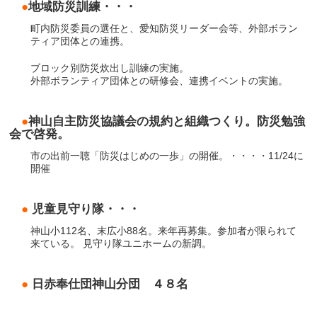
●
地域防災訓練・・・
町内防災委員の選任と、愛知防災リーダー会等、外部ボラン
ティア団体との連携。
ブロック別防災炊出し訓練の実施。
外部ボランティア団体との研修会、連携イベントの実施。
●
神山自主防災協議会の規約と組織つくり。防災勉強
会で啓発。
市の出前一聴「防災はじめの一歩」の開催。・・・・11/24に
開催
●
児童見守り隊・・・
神山小112名、末広小88名。来年再募集。参加者が限られて
来ている。 見守り隊ユニホームの新調。
●
日赤奉仕団神山分団 ４８名