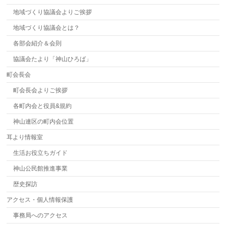
地域づくり協議会よりご挨拶
地域づくり協議会とは？
各部会紹介＆会則
協議会たより「神山ひろば」
町会長会
町会長会よりご挨拶
各町内会と役員&規約
神山連区の町内会位置
耳より情報室
生活お役立ちガイド
神山公民館推進事業
歴史探訪
アクセス・個人情報保護
事務局へのアクセス