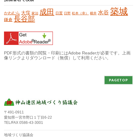
築城
成田
水谷
大窪
かわむら
日置
家治
日野
松本（幸）
横井
長谷部
鎌倉
PDF形式の書類の閲覧・印刷にはAdobe Readerが必要です。上画
像リンクよりダウンロード（無償）して利用ください。
PAGETOP
〒491-0911
愛知県一宮市野口１丁目6-22
TEL/FAX 0586-43-3001
地域づくり協議会