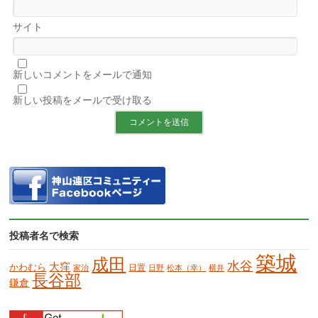
サイト
新しいコメントをメールで通知
新しい投稿をメールで受け取る
投稿者名で検索
築城
成田
水谷
大窪
かわむら
日置
家治
日野
松本（幸）
横井
長谷部
鎌倉