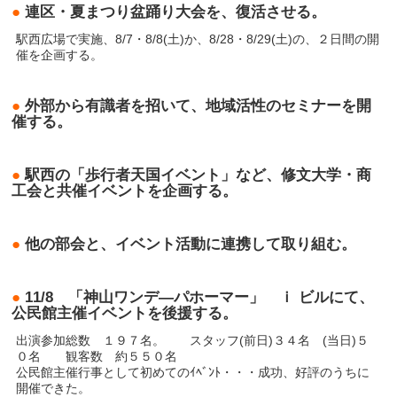
●
連区・夏まつり盆踊り大会を、復活させる。
駅西広場で実施、8/7・8/8(土)か、8/28・8/29(土)の、２日間の開
催を企画する。
●
外部から有識者を招いて、地域活性のセミナーを開
催する。
●
駅西の「歩行者天国イベント」など、修文大学・商
工会と共催イベントを企画する。
●
他の部会と、イベント活動に連携して取り組む。
●
11/8 「神山ワンデ―パホーマー」 ｉ ビルにて、
公民館主催イベントを後援する。
出演参加総数 １９７名。 スタッフ(前日)３４名 (当日)５
０名 観客数 約５５０名
公民館主催行事として初めてのｲﾍﾞﾝﾄ・・・成功、好評のうちに
開催できた。