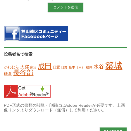
投稿者名で検索
築城
成田
水谷
大窪
かわむら
日置
家治
日野
松本（幸）
横井
長谷部
鎌倉
PDF形式の書類の閲覧・印刷にはAdobe Readerが必要です。上画
像リンクよりダウンロード（無償）して利用ください。