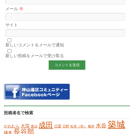
メール
※
サイト
新しいコメントをメールで通知
新しい投稿をメールで受け取る
投稿者名で検索
築城
成田
水谷
大窪
かわむら
日置
家治
日野
松本（幸）
横井
長谷部
鎌倉