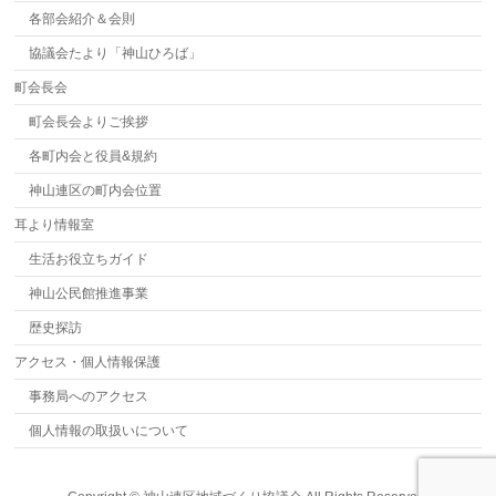
各部会紹介＆会則
協議会たより「神山ひろば」
町会長会
町会長会よりご挨拶
各町内会と役員&規約
神山連区の町内会位置
耳より情報室
生活お役立ちガイド
神山公民館推進事業
歴史探訪
アクセス・個人情報保護
事務局へのアクセス
個人情報の取扱いについて