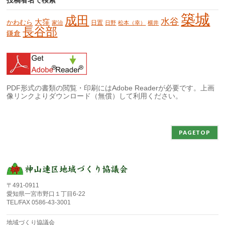
投稿者名で検索
築城
成田
水谷
大窪
かわむら
日置
家治
日野
松本（幸）
横井
長谷部
鎌倉
PDF形式の書類の閲覧・印刷にはAdobe Readerが必要です。上画
像リンクよりダウンロード（無償）して利用ください。
PAGETOP
〒491-0911
愛知県一宮市野口１丁目6-22
TEL/FAX 0586-43-3001
地域づくり協議会