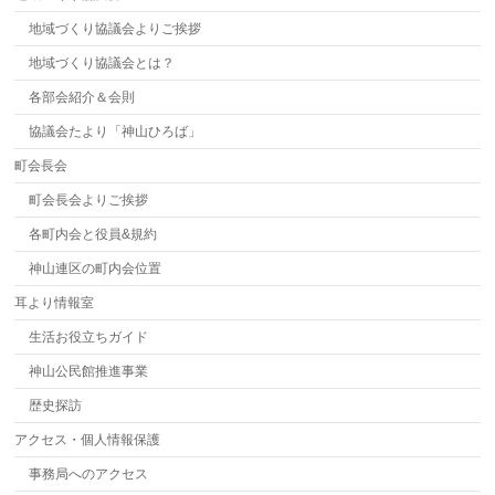
地域づくり協議会よりご挨拶
地域づくり協議会とは？
各部会紹介＆会則
協議会たより「神山ひろば」
町会長会
町会長会よりご挨拶
各町内会と役員&規約
神山連区の町内会位置
耳より情報室
生活お役立ちガイド
神山公民館推進事業
歴史探訪
アクセス・個人情報保護
事務局へのアクセス