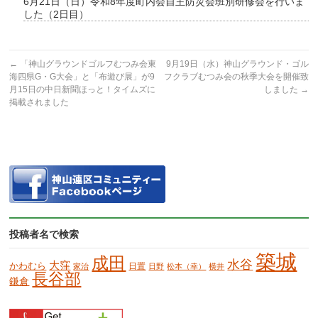
6月21日（日）令和8年度町内会自主防災会班別研修会を行いま
した（2日目）
←
「神山グラウンドゴルフむつみ会東
9月19日（水）神山グラウンド・ゴル
海四県G・G大会」と「布遊び展」が9
フクラブむつみ会の秋季大会を開催致
月15日の中日新聞ほっと！タイムズに
しました
→
掲載されました
投稿者名で検索
築城
成田
水谷
大窪
かわむら
日置
家治
日野
松本（幸）
横井
長谷部
鎌倉