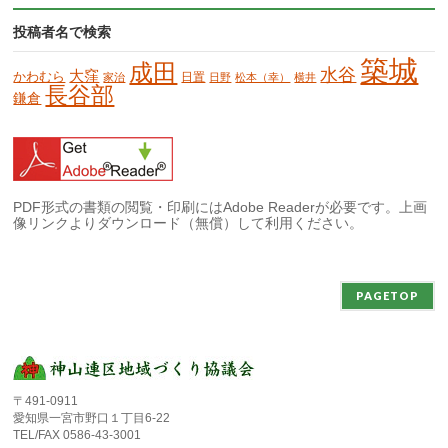
投稿者名で検索
築城
成田
水谷
大窪
かわむら
日置
家治
日野
松本（幸）
横井
長谷部
鎌倉
PDF形式の書類の閲覧・印刷にはAdobe Readerが必要です。上画
像リンクよりダウンロード（無償）して利用ください。
PAGETOP
〒491-0911
愛知県一宮市野口１丁目6-22
TEL/FAX 0586-43-3001