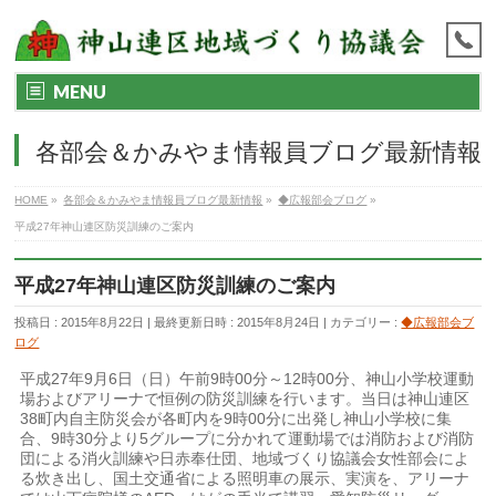
MENU
各部会＆かみやま情報員ブログ最新情報
HOME
»
各部会＆かみやま情報員ブログ最新情報
»
◆広報部会ブログ
»
平成27年神山連区防災訓練のご案内
平成27年神山連区防災訓練のご案内
投稿日 : 2015年8月22日
最終更新日時 : 2015年8月24日
カテゴリー :
◆広報部会ブ
ログ
平成27年9月6日（日）午前9時00分～12時00分、神山小学校運動
場およびアリーナで恒例の防災訓練を行います。当日は神山連区
38町内自主防災会が各町内を9時00分に出発し神山小学校に集
合、9時30分より5グループに分かれて運動場では消防および消防
団による消火訓練や日赤奉仕団、地域づくり協議会女性部会によ
る炊き出し、国土交通省による照明車の展示、実演を、アリーナ