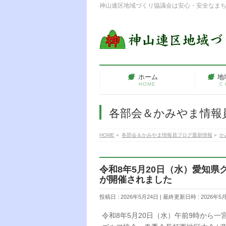
神山連区地域づくり協議会は安心・安全なま
ホーム
地
HOME
Ｃ
各部会＆かみやま情報
HOME
»
各部会＆かみやま情報員ブログ最新情報
»
か
令和8年5月20日（水）愛知
が開催されました
投稿日 : 2026年5月24日
最終更新日時 : 2026年5
令和8年5月20日（水）午前9時から