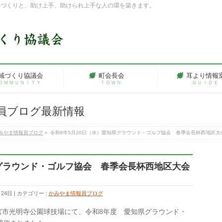
ちづくりと、助け上手、助けられ上手な人の環を築きます。
域づくり協議会
町会長会
耳より情報
ＯＭＭＵＮＩＴＹ
ＴＯＷＮ
ＧＵＩＤＥ
員ブログ最新情報
みやま情報員ブログ
»
令和8年5月20日（水）愛知県グラウンド・ゴルフ協会 春季会長杯西地区
県グラウンド・ゴルフ協会 春季会長杯西地区大会
月24日
カテゴリー :
かみやま情報員ブログ
一宮市光明寺公園球技場にて、令和8年度 愛知県グラウンド・