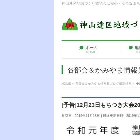
神山連区地域づくり協議会は安心・安全なま
ホーム
地
HOME
Ｃ
各部会＆かみやま情報
HOME
»
各部会＆かみやま情報員ブログ最新情報
»
◆
[予告]12月23日もちつき大会20
投稿日 : 2019年11月18日
最終更新日時 : 2019年1