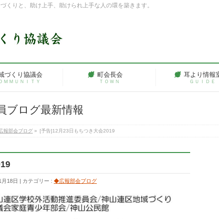
ちづくりと、助け上手、助けられ上手な人の環を築きます。
域づくり協議会
町会長会
耳より情報
ＯＭＭＵＮＩＴＹ
ＴＯＷＮ
ＧＵＩＤＥ
員ブログ最新情報
広報部会ブログ
»
[予告]12月23日もちつき大会2019
19
1月18日
カテゴリー :
◆広報部会ブログ