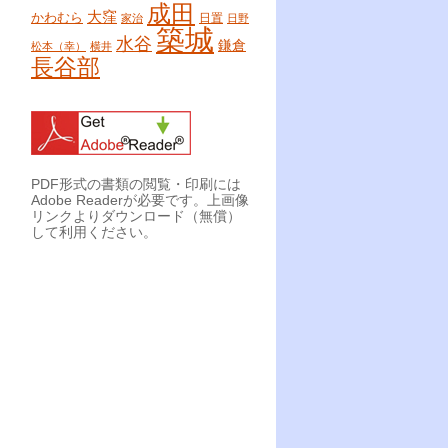
成田
大窪
かわむら
日置
家治
日野
築城
水谷
鎌倉
松本（幸）
横井
長谷部
PDF形式の書類の閲覧・印刷には
Adobe Readerが必要です。上画像
リンクよりダウンロード（無償）
して利用ください。